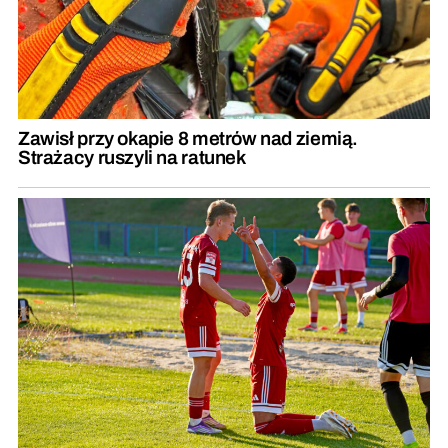
Zawisł przy okapie 8 metrów nad ziemią.
Strażacy ruszyli na ratunek