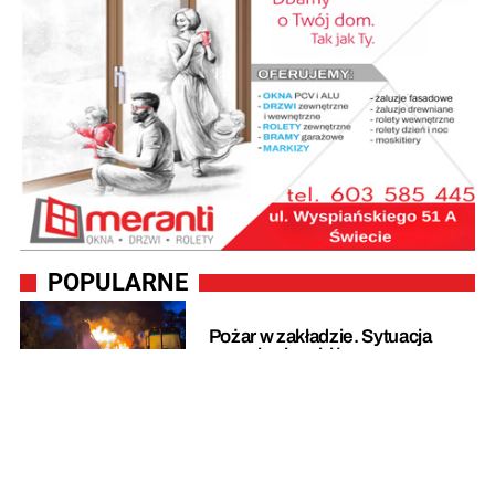
POPULARNE
Pożar w zakładzie. Sytuacja
zaczęła się robić coraz
groźniejsza
Zderzenie trzech pojazdów.