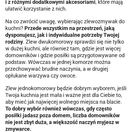
i z różnymi dodatkowymi akcesoriami
, które mają
ułatwić korzystanie z nich.
Na co zwrócić uwagę, wybierając zlewozmywak do
kuchni?
Przede wszystkim na przestrzeń, jaką
dysponujesz, jak i indywidualne potrzeby Twojej
rodziny
. Zlew dwukomorowy sprawdzi się nie tylko
w dużej kuchni, ale również tam, gdzie jest więcej
domowników i gdzie posiłki są przygotowywane od
podstaw. Wówczas w jednej komorze można
przechowywać brudne naczynia, a w drugiej
opłukane warzywa czy owoce.
Zlew jednokomorowy będzie dobrym wyborem, jeśli
Twoja kuchnia jest mała i ważne jest dla Ciebie to,
aby mieć jak najwięcej wolnego miejsca na blacie.
To dobry wybór również wówczas, gdy często
posiłki jadasz poza domem, liczba domowników
nie jest zbyt duża, a większość naczyń myjesz w
zmywarce.