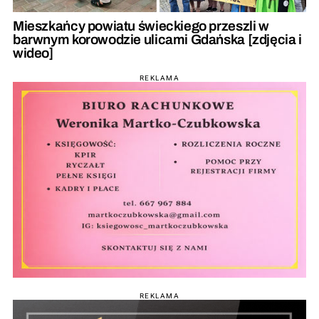
Mieszkańcy powiatu świeckiego przeszli w
barwnym korowodzie ulicami Gdańska [zdjęcia i
wideo]
REKLAMA
REKLAMA