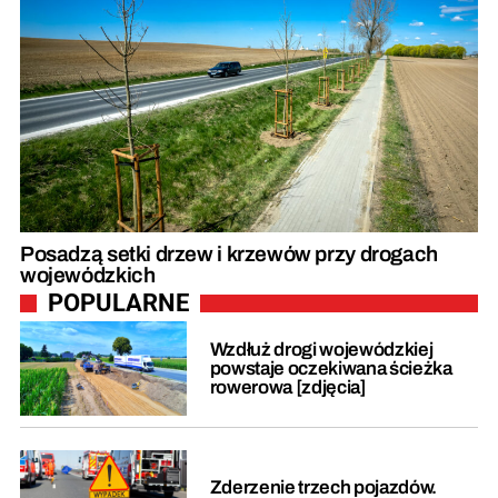
Posadzą setki drzew i krzewów przy drogach
wojewódzkich
POPULARNE
Wzdłuż drogi wojewódzkiej
powstaje oczekiwana ścieżka
rowerowa [zdjęcia]
Zderzenie trzech pojazdów.