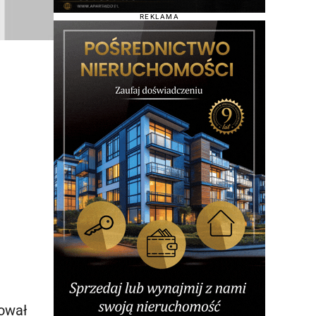
REKLAMA
pował