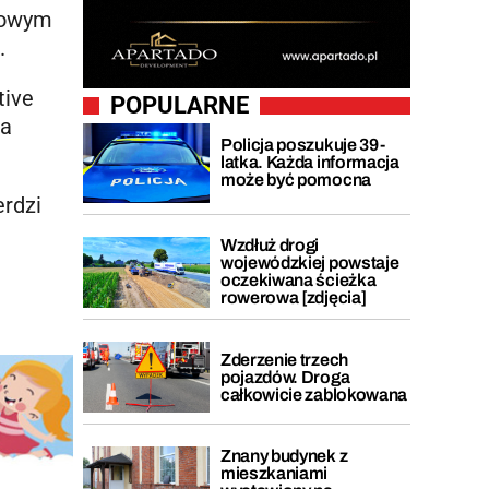
igowym
.
tive
POPULARNE
wa
Policja poszukuje 39-
latka. Każda informacja
może być pomocna
erdzi
Wzdłuż drogi
wojewódzkiej powstaje
oczekiwana ścieżka
rowerowa [zdjęcia]
Zderzenie trzech
pojazdów. Droga
całkowicie zablokowana
Znany budynek z
mieszkaniami