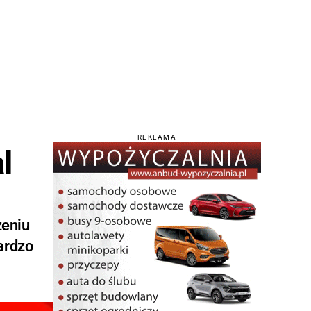
REKLAMA
l
zeniu
bardzo