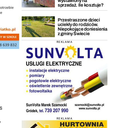
wystawiony na
sprzedaż. Ile kosztuje?
Przestraszone dzieci
uciekły do rodziców.
Niepokojące doniesienia
z gminy Świecie
REKLAMA
s
REKLAMA
y