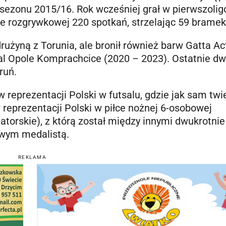
 sezonu 2015/16. Rok wcześniej grał w pierwszol
sie rozgrywkowej 220 spotkań, strzelając 59 bramek
rużyną z Torunia, ale bronił również barw Gatta Ac
l Opole Komprachcice (2020 – 2023). Ostatnie d
ruń.
w reprezentacji Polski w futsalu, gdzie jak sam twi
 reprezentacji Polski w piłce nożnej 6-osobowej
atorskie), z którą został między innymi dwukrotnie
owym medalistą.
REKLAMA