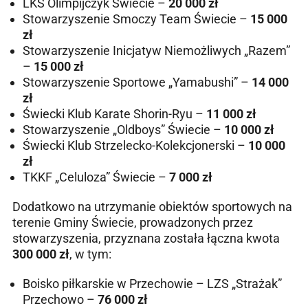
LKS Olimpijczyk Świecie –
20 000 zł
Stowarzyszenie Smoczy Team Świecie –
15 000
zł
Stowarzyszenie Inicjatyw Niemożliwych „Razem”
–
15 000 zł
Stowarzyszenie Sportowe „Yamabushi” –
14 000
zł
Świecki Klub Karate Shorin-Ryu –
11 000 zł
Stowarzyszenie „Oldboys” Świecie –
10 000 zł
Świecki Klub Strzelecko-Kolekcjonerski –
10 000
zł
TKKF „Celuloza” Świecie –
7 000 zł
Dodatkowo na utrzymanie obiektów sportowych na
terenie Gminy Świecie, prowadzonych przez
stowarzyszenia, przyznana została łączna kwota
300 000 zł
, w tym:
Boisko piłkarskie w Przechowie – LZS „Strażak”
Przechowo –
76 000 zł