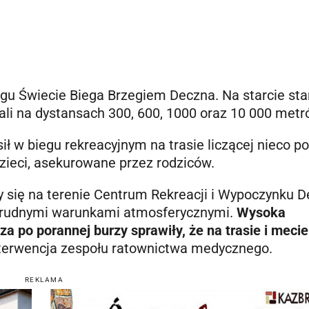
egu Świecie Biega Brzegiem Deczna. Na starcie sta
ali na dystansach 300, 600, 1000 oraz 10 000 metr
ił w biegu rekreacyjnym na trasie liczącej nieco p
zieci, asekurowane przez rodziców.
y się na terenie Centrum Rekreacji i Wypoczynku D
 trudnymi warunkami atmosferycznymi.
Wysoka
a po porannej burzy sprawiły, że na trasie i mecie
nterwencja zespołu ratownictwa medycznego.
REKLAMA