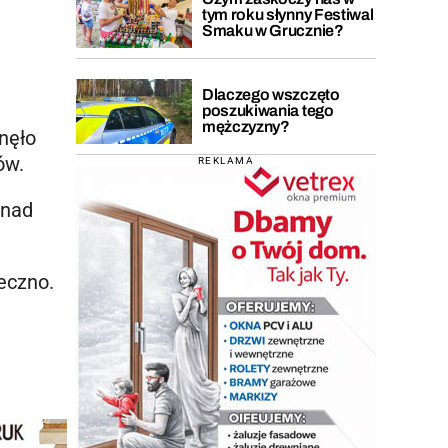
tym roku słynny Festiwal
Smaku w Grucznie?
Dlaczego wszczęto
poszukiwania tego
mężczyzny?
nęło
ów.
REKLAMA
onad
eczno.