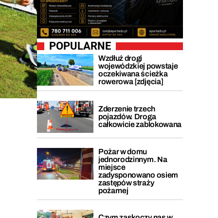
POPULARNE
Wzdłuż drogi
wojewódzkiej powstaje
oczekiwana ścieżka
rowerowa [zdjęcia]
Zderzenie trzech
pojazdów. Droga
całkowicie zablokowana
Pożar w domu
jednorodzinnym. Na
miejsce
zadysponowano osiem
zastępów straży
pożarnej
Czym zaskoczy nas w