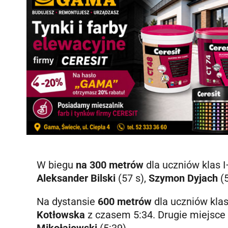
W biegu
na 300 metrów
dla uczniów klas I
Aleksander Bilski
(57 s),
Szymon Dyjach
(5
Na dystansie
600 metrów
dla uczniów kla
Kotłowska
z czasem 5:34. Drugie miejsce
Mikołajewski
(5:39).