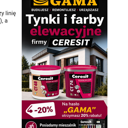
y linię
), a