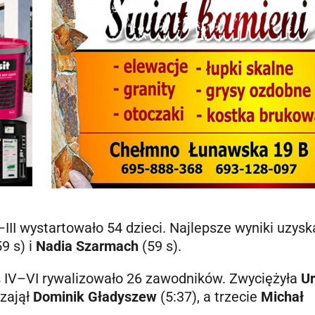
–III wystartowało 54 dzieci. Najlepsze wyniki uzyska
9 s) i
Nadia Szarmach
(59 s).
s IV–VI rywalizowało 26 zawodników. Zwyciężyła
Ur
 zajął
Dominik Gładyszew
(5:37), a trzecie
Michał