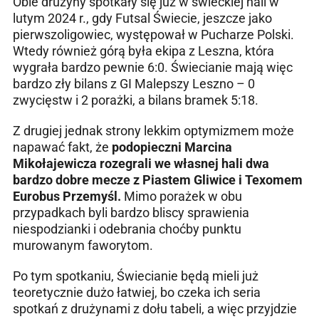
Obie drużyny spotkały się już w świeckiej hali w
lutym 2024 r., gdy Futsal Świecie, jeszcze jako
pierwszoligowiec, występował w Pucharze Polski.
Wtedy również górą była ekipa z Leszna, która
wygrała bardzo pewnie 6:0. Świecianie mają więc
bardzo zły bilans z GI Malepszy Leszno – 0
zwycięstw i 2 porażki, a bilans bramek 5:18.
Z drugiej jednak strony lekkim optymizmem może
napawać fakt, że
podopieczni Marcina
Mikołajewicza rozegrali we własnej hali dwa
bardzo dobre mecze z Piastem Gliwice i Texomem
Eurobus Przemyśl.
Mimo porażek w obu
przypadkach byli bardzo bliscy sprawienia
niespodzianki i odebrania choćby punktu
murowanym faworytom.
Po tym spotkaniu, Świecianie będą mieli już
teoretycznie dużo łatwiej, bo czeka ich seria
spotkań z drużynami z dołu tabeli, a więc przyjdzie