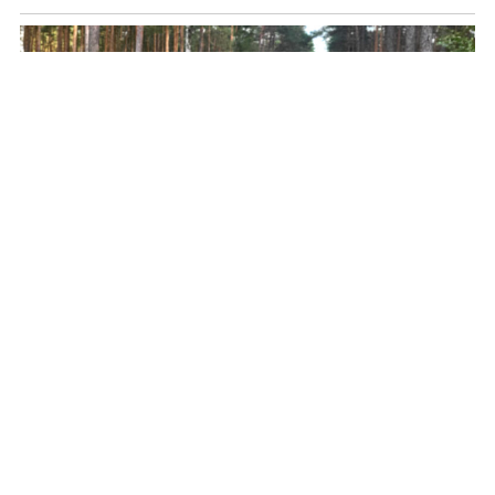
Dlaczego wszczęto poszukiwania tego
mężczyzny?
REKLAMA