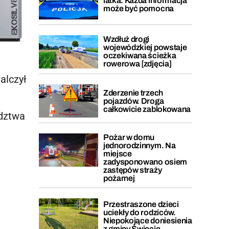
latka. Każda informacja
może być pomocna
Wzdłuż drogi
wojewódzkiej powstaje
oczekiwana ścieżka
rowerowa [zdjęcia]
alczył
Zderzenie trzech
pojazdów. Droga
całkowicie zablokowana
dztwa
Pożar w domu
jednorodzinnym. Na
miejsce
zadysponowano osiem
zastępów straży
pożarnej
Przestraszone dzieci
uciekły do rodziców.
Niepokojące doniesienia
z gminy Świecie