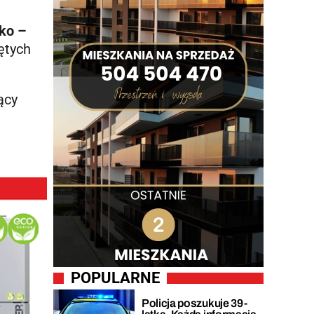
sko –
ętych
ący
POPULARNE
Policja poszukuje 39-