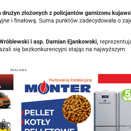
 drużyn złożonych z policjantów garnizonu kujaw
yjne i finałową. Suma punktów zadecydowała o zaj
 Wróblewski i asp. Damian Ejankowski,
reprezentuj
zali się bezkonkurencyjni stając na najwyższym
REKLAMA