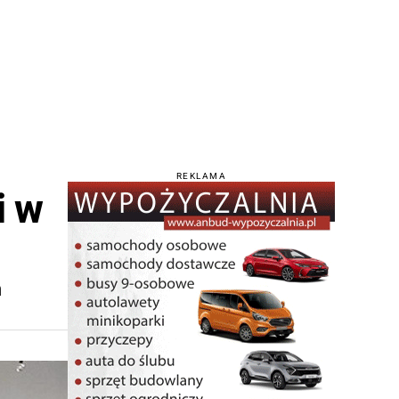
REKLAMA
i w
m