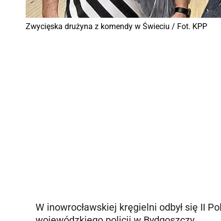
Zwycięska drużyna z komendy w Świeciu / Fot. KPP
W inowrocławskiej kręgielni odbył się II 
wojewódzkiego policji w Bydgoszczy.