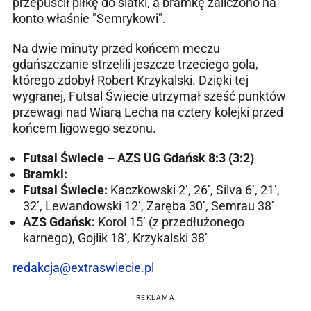
przepuścił piłkę do siatki, a bramkę zaliczono na
konto właśnie "Semrykowi".
Na dwie minuty przed końcem meczu
gdańszczanie strzelili jeszcze trzeciego gola,
którego zdobył Robert Krzykalski. Dzięki tej
wygranej, Futsal Świecie utrzymał sześć punktów
przewagi nad Wiarą Lecha na cztery kolejki przed
końcem ligowego sezonu.
Futsal Świecie – AZS UG Gdańsk 8:3 (3:2)
Bramki:
Futsal Świecie:
Kaczkowski 2’, 26’, Silva 6’, 21’,
32’, Lewandowski 12’, Zaręba 30’, Semrau 38’
AZS Gdańsk:
Korol 15’ (z przedłużonego
karnego), Gojlik 18’, Krzykalski 38’
redakcja@extraswiecie.pl
REKLAMA