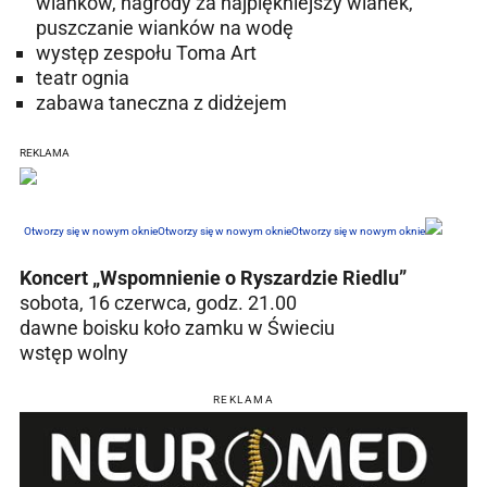
wianków, nagrody za najpiękniejszy wianek,
puszczanie wianków na wodę
występ zespołu Toma Art
teatr ognia
zabawa taneczna z didżejem
REKLAMA
Otworzy się w nowym oknie
Otworzy się w nowym oknie
Otworzy się w nowym oknie
Koncert „Wspomnienie o Ryszardzie Riedlu”
sobota, 16 czerwca, godz. 21.00
dawne boisku koło zamku w Świeciu
wstęp wolny
REKLAMA