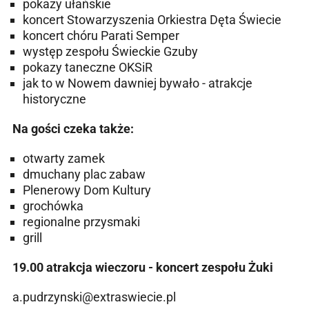
pokazy ułańskie
koncert Stowarzyszenia Orkiestra Dęta Świecie
koncert chóru Parati Semper
występ zespołu Świeckie Gzuby
pokazy taneczne OKSiR
jak to w Nowem dawniej bywało - atrakcje
historyczne
Na gości czeka także:
otwarty zamek
dmuchany plac zabaw
Plenerowy Dom Kultury
grochówka
regionalne przysmaki
grill
19.00 atrakcja wieczoru - koncert zespołu Żuki
a.pudrzynski@extraswiecie.pl