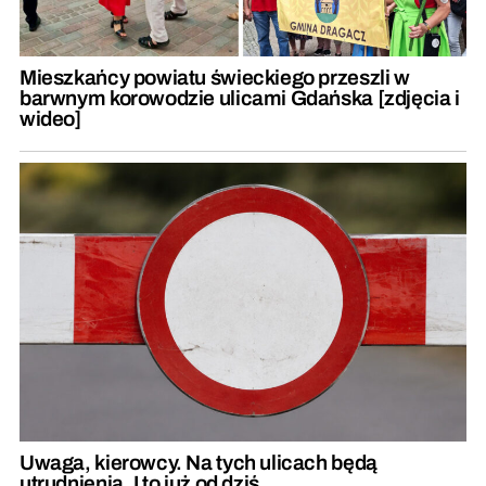
Mieszkańcy powiatu świeckiego przeszli w
barwnym korowodzie ulicami Gdańska [zdjęcia i
wideo]
Uwaga, kierowcy. Na tych ulicach będą
utrudnienia. I to już od dziś