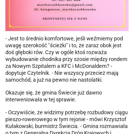
- Jest to średnio komfortowe, jeśli weźmiemy pod
uwagę szerokość "ścieżki" i to, że zaraz obok jest
doś głęboki rów. Czy w ogóle ktoś rozważa
wybudowanie chodnika przy szosie między rondem
za Nowym Szpitalem a KFC i McDonaldem? -
dopytuje Czytelnik. - Nie wszyscy przecież mają
samochód, a już na pewno nie nastolatki.
Okazuje się, że gmina Świecie już dawno
interweniowała w tej sprawie.
- Oczywiście, że widzimy potrzebę rozbudowy ciągu
pieszo-rowerowego w tym rejonie - mówi Krzysztof
Kułakowski, burmistrz Świecia. - Gmina rozmawiała
o tym z Generalną Dyrekcją Dróg Krajowych i