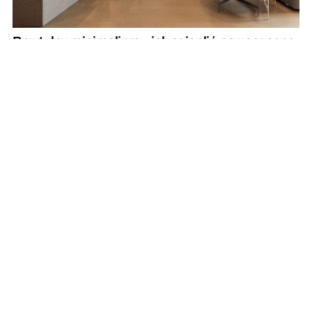
Przytulny minimalizm – jak ocieplić nowoczesne
wnętrze?
REKLAMA
REKLAMA