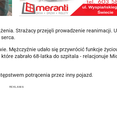
enia. Strażacy przejęli prowadzenie reanimacji. U
 serca.
ie. Mężczyźnie udało się przywrócić funkcje życio
óre zabrało 68-latka do szpitala - relacjonuje Mi
astępstwem potrącenia przez inny pojazd.
REKLAMA