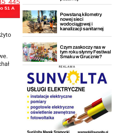
Powstaną kilometry
nowej sieci
wodociągowej i
kanalizacji sanitarnej
żyto
Czym zaskoczy nas w
tym roku słynny Festiwal
we.
Smaku w Grucznie?
chał
REKLAMA