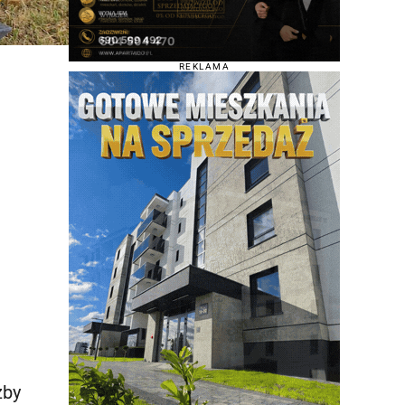
REKLAMA
żby