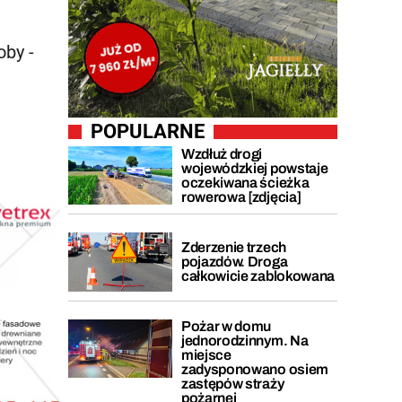
oby -
ę
POPULARNE
Wzdłuż drogi
wojewódzkiej powstaje
oczekiwana ścieżka
rowerowa [zdjęcia]
Zderzenie trzech
pojazdów. Droga
całkowicie zablokowana
Pożar w domu
jednorodzinnym. Na
miejsce
zadysponowano osiem
zastępów straży
pożarnej