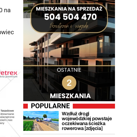
0 na
owiec
POPULARNE
Wzdłuż drogi
wojewódzkiej powstaje
oczekiwana ścieżka
rowerowa [zdjęcia]