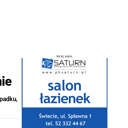
REKLAMA
nie
ypadku,