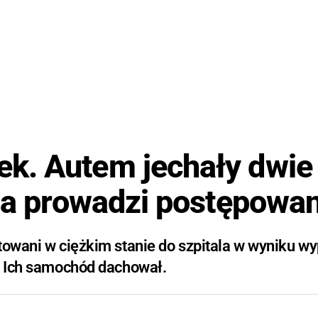
k. Autem jechały dwie
cja prowadzi postępowa
towani w ciężkim stanie do szpitala w wyniku w
5. Ich samochód dachował.