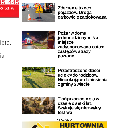
Zderzenie trzech
pojazdów. Droga
całkowicie zablokowana
Pożar w domu
jednorodzinnym. Na
ieta.
miejsce
zadysponowano osiem
zastępów straży
ia
pożarnej
Przestraszone dzieci
uciekły do rodziców.
Niepokojące doniesienia
z gminy Świecie
Tleń przeniesie się w
czasie o setki lat.
Szykuje się niezwykły
festiwal
REKLAMA