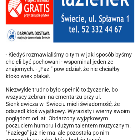
- Kiedyś rozmawialiśmy o tym w jaki sposób byśmy
chcieli być pochowani - wspominał jeden ze
znajomych. - „Fazi” powiedział, że nie chciałby
ktokolwiek płakał.
Niezwykle trudno było spełnić to życzenie, bo
wszyscy zebrani na cmentarzu przy ul.
Sienkiewicza w Świeciu mieli świadomość, że
odszedł ktoś wyjątkowy. Wyrazisty i wierny swoim
poglądom od lat. Obdarzony wyjątkowym
poczuciem humoru i dużym talentem muzycznym.
"Faziego" już nie ma, ale pozostała po nim
wspaniała muzyka, która będzie trwać.