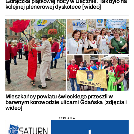
Gorączka piątkowej nocy w Decznie. Tak było na
kolejnej plenerowej dyskotece [wideo]
Mieszkańcy powiatu świeckiego przeszli w
barwnym korowodzie ulicami Gdańska [zdjęcia i
wideo]
REKLAMA