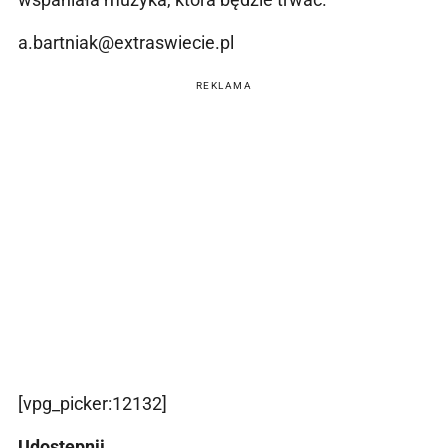
a.bartniak@extraswiecie.pl
REKLAMA
[vpg_picker:12132]
Udostępnij