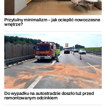
Przytulny minimalizm – jak ocieplić nowoczesne
wnętrze?
Do wypadku na autostradzie doszło tuż przed
remontowanym odcinkiem