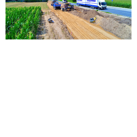
Wzdłuż drogi wojewódzkiej powstaje
oczekiwana ścieżka rowerowa [zdjęcia]
REKLAMA