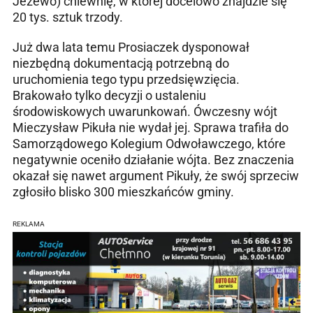
Jeżewo) chlewnię, w której docelowo znajdzie się
20 tys. sztuk trzody.
Już dwa lata temu Prosiaczek dysponował
niezbędną dokumentacją potrzebną do
uruchomienia tego typu przedsięwzięcia.
Brakowało tylko decyzji o ustaleniu
środowiskowych uwarunkowań. Ówczesny wójt
Mieczysław Pikuła nie wydał jej. Sprawa trafiła do
Samorządowego Kolegium Odwoławczego, które
negatywnie oceniło działanie wójta. Bez znaczenia
okazał się nawet argument Pikuły, że swój sprzeciw
zgłosiło blisko 300 mieszkańców gminy.
REKLAMA