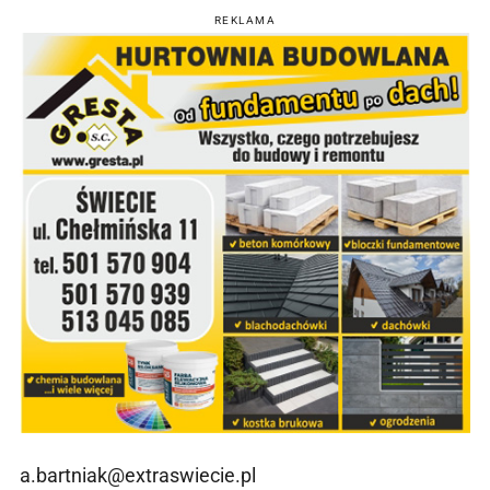
REKLAMA
a.bartniak@extraswiecie.pl