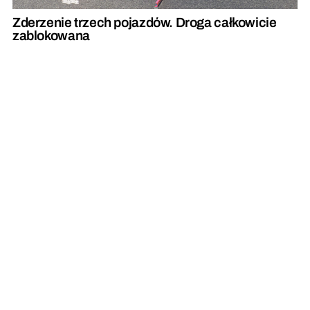
Zderzenie trzech pojazdów. Droga całkowicie
zablokowana
Wzdłuż drogi wojewódzkiej powstaje
oczekiwana ścieżka rowerowa [zdjęcia]
REKLAMA