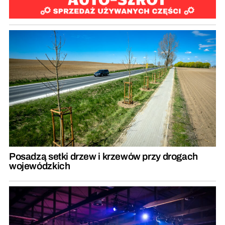
Posadzą setki drzew i krzewów przy drogach
wojewódzkich