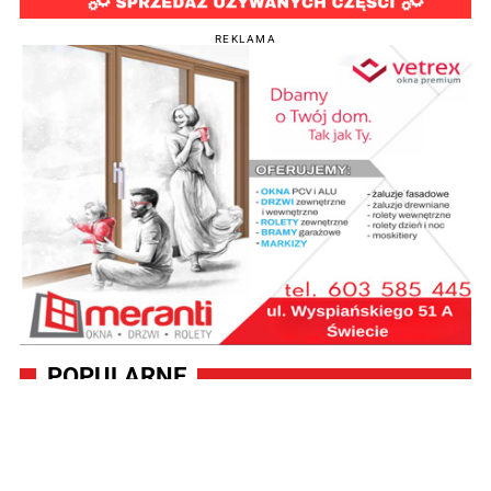
REKLAMA
POPULARNE
Wzdłuż drogi wojewódzkiej
powstaje oczekiwana ścieżka
rowerowa [zdjęcia]