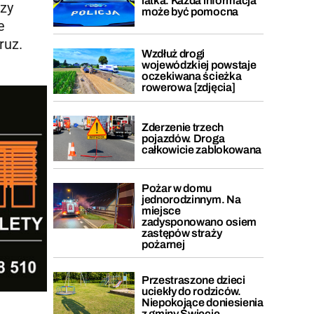
latka. Każda informacja
rzy
może być pomocna
e
ruz.
Wzdłuż drogi
wojewódzkiej powstaje
oczekiwana ścieżka
rowerowa [zdjęcia]
Zderzenie trzech
pojazdów. Droga
całkowicie zablokowana
Pożar w domu
jednorodzinnym. Na
miejsce
zadysponowano osiem
zastępów straży
pożarnej
Przestraszone dzieci
uciekły do rodziców.
Niepokojące doniesienia
z gminy Świecie