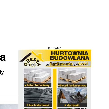
REKLAMA
na
dy