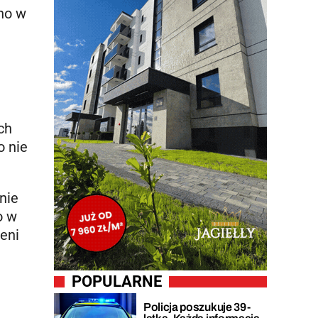
no w
ch
o nie
nie
o w
ieni
POPULARNE
Policja poszukuje 39-