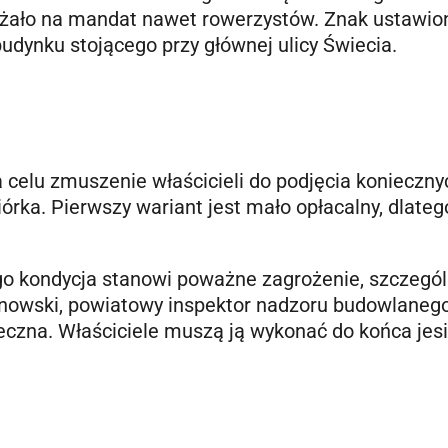
rażało na mandat nawet rowerzystów. Znak ustawio
dynku stojącego przy głównej ulicy Świecia.
celu zmuszenie właścicieli do podjęcia konieczny
órka. Pierwszy wariant jest mało opłacalny, dlateg
go kondycja stanowi poważne zagrożenie, szczegól
onowski, powiatowy inspektor nadzoru budowlaneg
ateczna. Właściciele muszą ją wykonać do końca jes