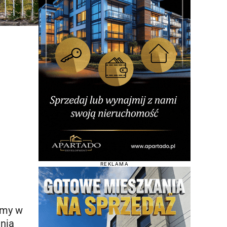
REKLAMA
śmy w
nia