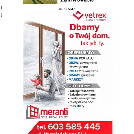
i
REKLAMA
t