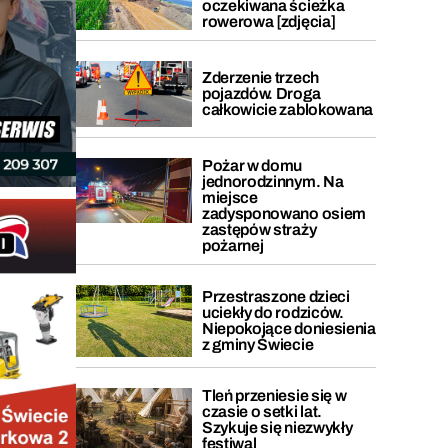
oczekiwana ścieżka
rowerowa [zdjęcia]
Zderzenie trzech
pojazdów. Droga
całkowicie zablokowana
Pożar w domu
jednorodzinnym. Na
miejsce
zadysponowano osiem
zastępów straży
pożarnej
Przestraszone dzieci
uciekły do rodziców.
Niepokojące doniesienia
z gminy Świecie
Tleń przeniesie się w
czasie o setki lat.
Szykuje się niezwykły
festiwal