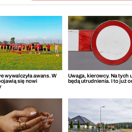
e wywalczyła awans. W
Uwaga, kierowcy. Na tych 
pojawią się nowi
będą utrudnienia. I to już o
y