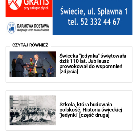
CZYTAJ RÓWNIEŻ
Świecka "jedynka" świętowała
dziś 110 lat. Jubileusz
prowokował do wspomnień
[zdjęcia]
Szkoła, która budowała
polskość. Historia świeckiej
"jedynki" [część druga]