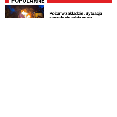
POPULARNE
Pożar w zakładzie. Sytuacja
zaczęła się robić coraz
groźniejsza
Zderzenie trzech pojazdów.
Droga całkowicie zablokowana
Pożar w domu jednorodzinnym.
Na miejsce zadysponowano
osiem zastępów straży pożarnej
Czym zaskoczy nas w tym roku
słynny Festiwal Smaku w
Grucznie?