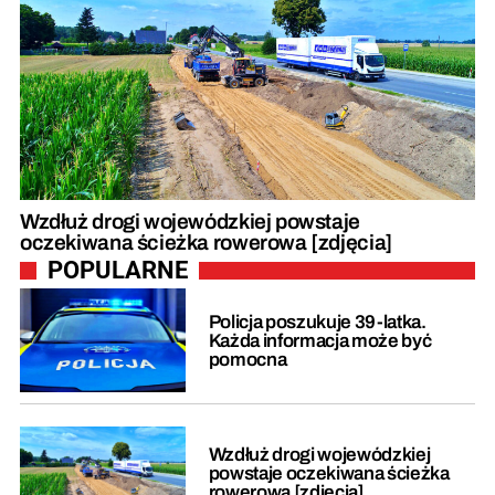
Wzdłuż drogi wojewódzkiej powstaje
oczekiwana ścieżka rowerowa [zdjęcia]
POPULARNE
Policja poszukuje 39-latka.
Każda informacja może być
pomocna
Wzdłuż drogi wojewódzkiej
powstaje oczekiwana ścieżka
rowerowa [zdjęcia]