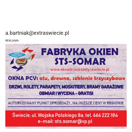
a.bartniak@extraswiecie.pl
REKLAMA