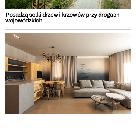
Posadzą setki drzew i krzewów przy drogach
wojewódzkich
Przytulny minimalizm – jak ocieplić nowoczesne
wnętrze?
REKLAMA