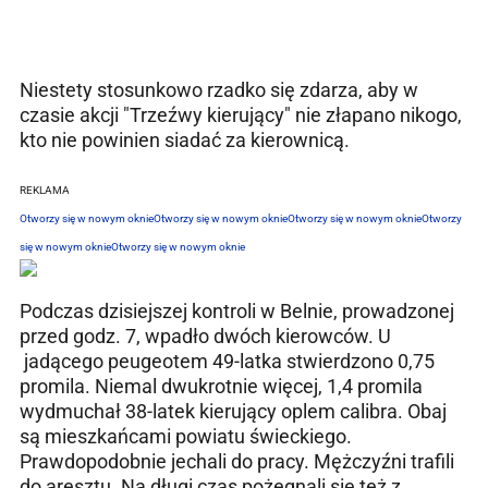
Niestety stosunkowo rzadko się zdarza, aby w
czasie akcji "Trzeźwy kierujący" nie złapano nikogo,
kto nie powinien siadać za kierownicą.
REKLAMA
Otworzy się w nowym oknie
Otworzy się w nowym oknie
Otworzy się w nowym oknie
Otworzy
się w nowym oknie
Otworzy się w nowym oknie
Podczas dzisiejszej kontroli w Belnie, prowadzonej
przed godz. 7, wpadło dwóch kierowców. U
jadącego peugeotem 49-latka stwierdzono 0,75
promila. Niemal dwukrotnie więcej, 1,4 promila
wydmuchał 38-latek kierujący oplem calibra. Obaj
są mieszkańcami powiatu świeckiego.
Prawdopodobnie jechali do pracy. Mężczyźni trafili
do aresztu. Na długi czas pożegnali się też z