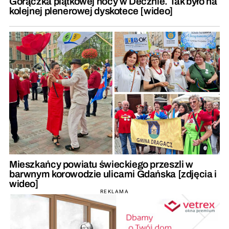
Gorączka piątkowej nocy w Decznie. Tak było na
kolejnej plenerowej dyskotece [wideo]
Mieszkańcy powiatu świeckiego przeszli w
barwnym korowodzie ulicami Gdańska [zdjęcia i
wideo]
REKLAMA