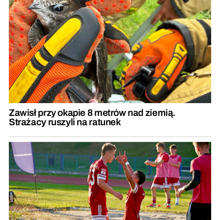
Zawisł przy okapie 8 metrów nad ziemią.
Strażacy ruszyli na ratunek