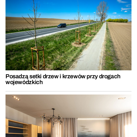
Posadzą setki drzew i krzewów przy drogach
wojewódzkich