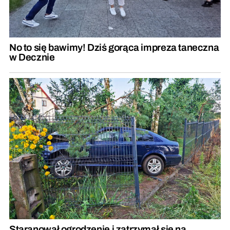
No to się bawimy! Dziś gorąca impreza taneczna
w Decznie
Staranował ogrodzenie i zatrzymał się na