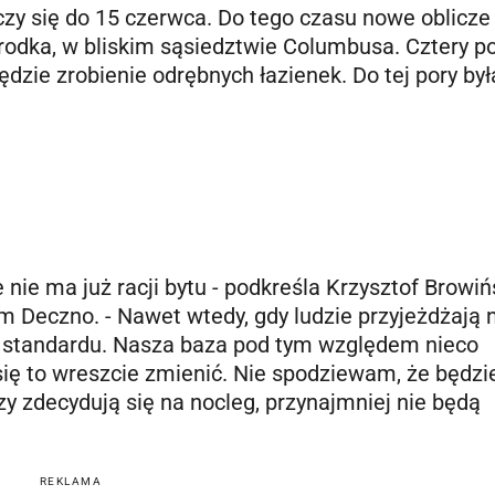
zy się do 15 czerwca. Do tego czasu nowe oblicze
środka, w bliskim sąsiedztwie Columbusa. Cztery p
zie zrobienie odrębnych łazienek. Do tej pory był
 nie ma już racji bytu - podkreśla Krzysztof Browińs
Deczno. - Nawet wtedy, gdy ludzie przyjeżdżają 
 standardu. Nasza baza pod tym względem nieco
się to wreszcie zmienić. Nie spodziewam, że będzi
rzy zdecydują się na nocleg, przynajmniej nie będą
REKLAMA