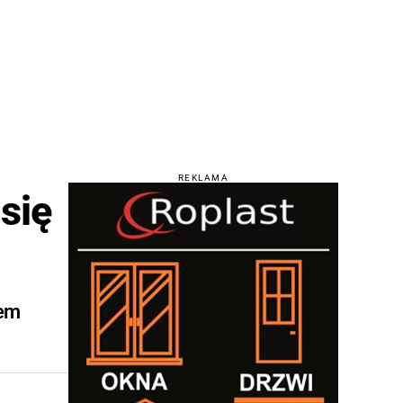
REKLAMA
się
rem