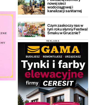
nowej sieci
wodociągowej i
kanalizacji sanitarnej
Czym zaskoczy nas w
tym roku słynny Festiwal
Smaku w Grucznie?
REKLAMA