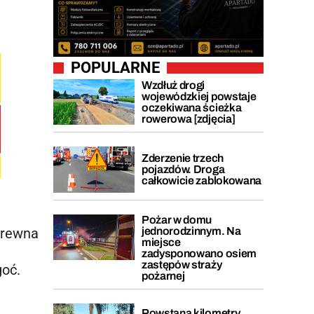
.
POPULARNE
Wzdłuż drogi
wojewódzkiej powstaje
oczekiwana ścieżka
rowerowa [zdjęcia]
Zderzenie trzech
pojazdów. Droga
całkowicie zablokowana
Pożar w domu
jednorodzinnym. Na
 drewna
miejsce
zadysponowano osiem
zastępów straży
goć.
pożarnej
Powstaną kilometry