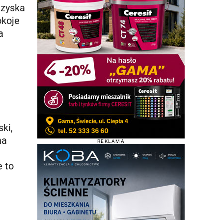
 zyska
okoje
a
ki,
na
REKLAMA
e to