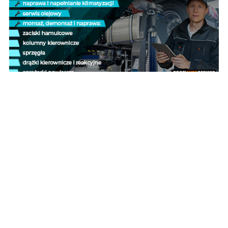
POPULARNE
Policja poszukuje 39-latka.
Każda informacja może być
pomocna
Wzdłuż drogi wojewódzkiej
powstaje oczekiwana ścieżka
rowerowa [zdjęcia]