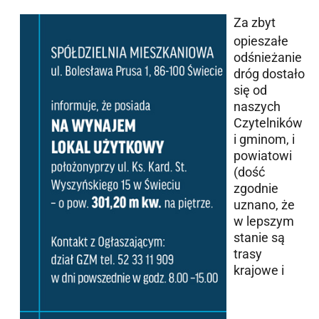
Za zbyt
opieszałe
odśnieżanie
dróg dostało
się od
naszych
Czytelników
i gminom, i
powiatowi
(dość
zgodnie
uznano, że
w lepszym
stanie są
trasy
krajowe i