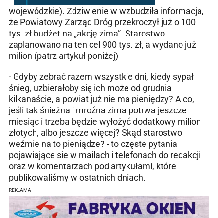
wojewódzkie). Zdziwienie w wzbudziła informacja,
że Powiatowy Zarząd Dróg przekroczył już o 100
tys. zł budżet na „akcję zima”. Starostwo
zaplanowano na ten cel 900 tys. zł, a wydano już
milion (patrz artykuł poniżej)
- Gdyby zebrać razem wszystkie dni, kiedy sypał
śnieg, uzbierałoby się ich może od grudnia
kilkanaście, a powiat już nie ma pieniędzy? A co,
jeśli tak śnieżna i mroźna zima potrwa jeszcze
miesiąc i trzeba będzie wyłożyć dodatkowy milion
złotych, albo jeszcze więcej? Skąd starostwo
weźmie na to pieniądze? - to częste pytania
pojawiające sie w mailach i telefonach do redakcji
oraz w komentarzach pod artykułami, które
publikowaliśmy w ostatnich dniach.
REKLAMA