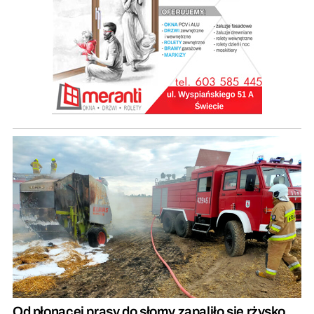
Od płonącej prasy do słomy zapaliło się rżysko.