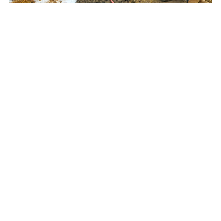
Od płonącej prasy do słomy zapaliło się rżysko.
Rolnicy zadziałali szybko i prawidłowo
REKLAMA