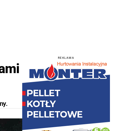
REKLAMA
lami
ny.