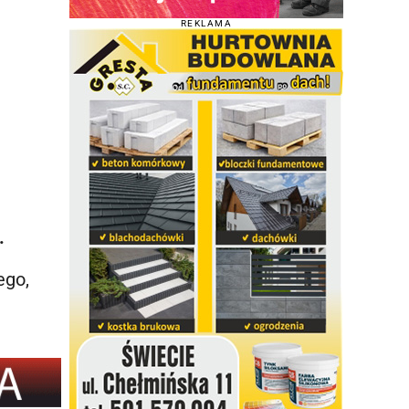
REKLAMA
.
ego,