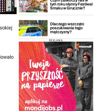
Czym zaskoczy nas w
tym roku słynny Festiwal
Smaku w Grucznie?
Dlaczego wszczęto
sokiej
poszukiwania tego
mężczyzny?
REKLAMA
jdowało