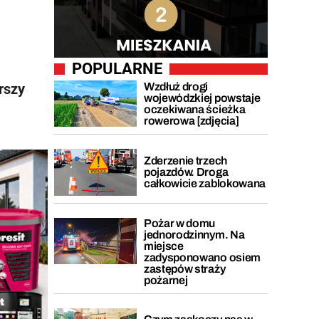
POPULARNE
Wzdłuż drogi
rszy
wojewódzkiej powstaje
oczekiwana ścieżka
rowerowa [zdjęcia]
Zderzenie trzech
pojazdów. Droga
całkowicie zablokowana
Pożar w domu
jednorodzinnym. Na
miejsce
zadysponowano osiem
zastępów straży
pożarnej