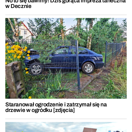
No to się bawimy! Dziś gorąca impreza taneczna
w Decznie
Staranował ogrodzenie i zatrzymał się na
drzewie w ogródku [zdjęcia]