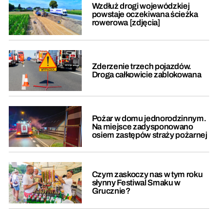
Wzdłuż drogi wojewódzkiej
powstaje oczekiwana ścieżka
rowerowa [zdjęcia]
Zderzenie trzech pojazdów.
Droga całkowicie zablokowana
Pożar w domu jednorodzinnym.
Na miejsce zadysponowano
osiem zastępów straży pożarnej
Czym zaskoczy nas w tym roku
słynny Festiwal Smaku w
Grucznie?