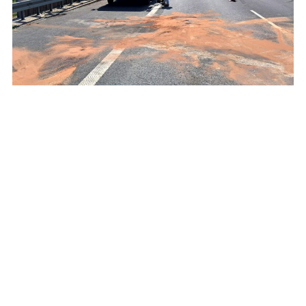
Do wypadku na autostradzie doszło tuż przed
remontowanym odcinkiem