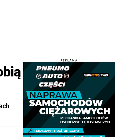
REKLAMA
obią
tach