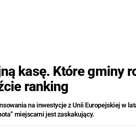
jną kasę. Które gminy r
źcie ranking
sowania na inwestycje z Unii Europejskiej w la
ta” miejscami jest zaskakujący.