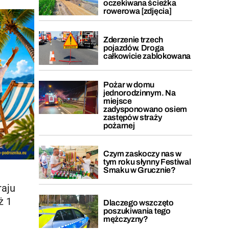
oczekiwana ścieżka
rowerowa [zdjęcia]
Zderzenie trzech
pojazdów. Droga
całkowicie zablokowana
Pożar w domu
jednorodzinnym. Na
miejsce
zadysponowano osiem
zastępów straży
pożarnej
Czym zaskoczy nas w
tym roku słynny Festiwal
Smaku w Grucznie?
raju
ż 1
Dlaczego wszczęto
poszukiwania tego
mężczyzny?