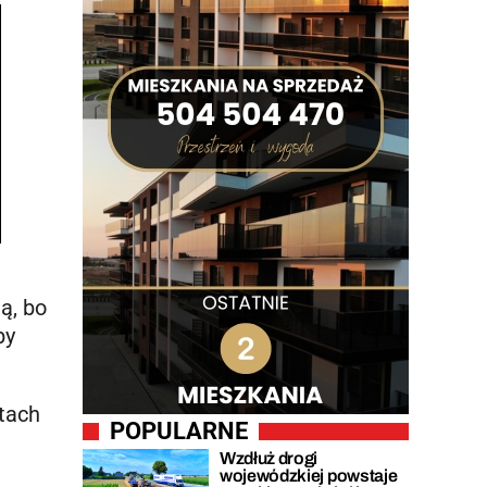
ą, bo
by
tach
POPULARNE
Wzdłuż drogi
wojewódzkiej powstaje