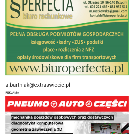
a.bartniak@extraswiecie.pl
REKLAMA