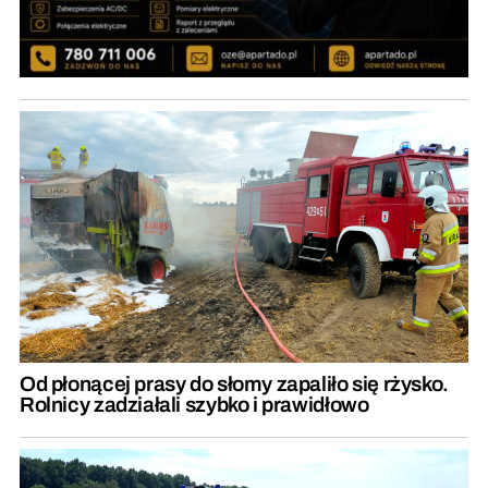
Od płonącej prasy do słomy zapaliło się rżysko.
Rolnicy zadziałali szybko i prawidłowo