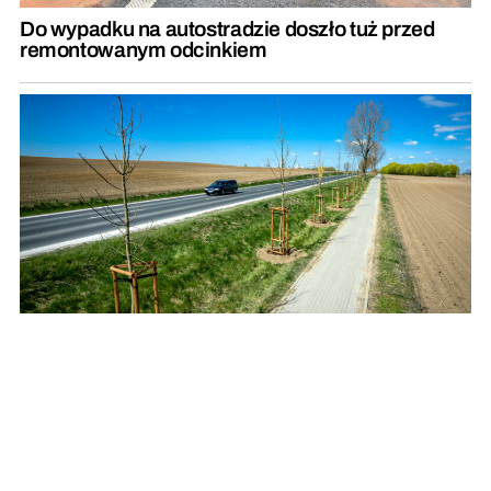
Do wypadku na autostradzie doszło tuż przed
remontowanym odcinkiem
Posadzą setki drzew i krzewów przy drogach
wojewódzkich
REKLAMA