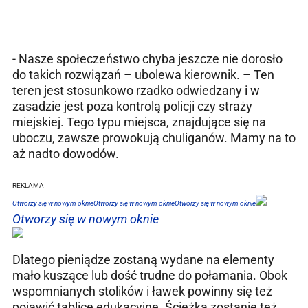
- Nasze społeczeństwo chyba jeszcze nie dorosło
do takich rozwiązań – ubolewa kierownik. – Ten
teren jest stosunkowo rzadko odwiedzany i w
zasadzie jest poza kontrolą policji czy straży
miejskiej. Tego typu miejsca, znajdujące się na
uboczu, zawsze prowokują chuliganów. Mamy na to
aż nadto dowodów.
R
EKLAMA
Otworzy się w nowym oknie
Otworzy się w nowym oknie
Otworzy się w nowym oknie
Otworzy się w nowym oknie
Dlatego pieniądze zostaną wydane na elementy
mało kuszące lub dość trudne do połamania. Obok
wspomnianych stolików i ławek powinny się też
pojawić tablice edukacyjne. Ścieżka zostanie też