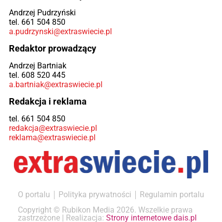
Andrzej Pudrzyński
tel. 661 504 850
a.pudrzynski@extraswiecie.pl
Redaktor prowadzący
Andrzej Bartniak
tel. 608 520 445
a.bartniak@extraswiecie.pl
Redakcja i reklama
tel. 661 504 850
redakcja@extraswiecie.pl
reklama@extraswiecie.pl
O portalu
Polityka prywatności
Regulamin portalu
Copyright © Rubikon Media 2026. Wszelkie prawa
zastrzeżone | Realizacja:
Strony internetowe dais.pl