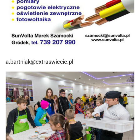
a.bartniak@extraswiecie.pl