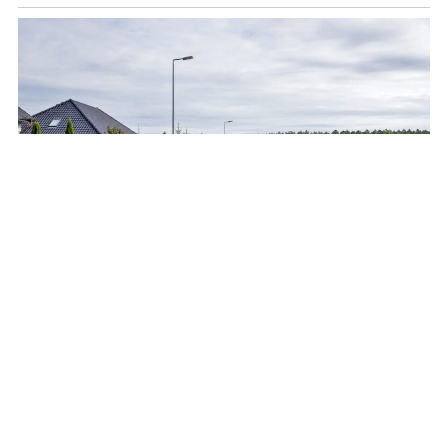
Niektóre działki mogą stracić na wartości?
Sprawdź swoją, to już ostatni dzwonek