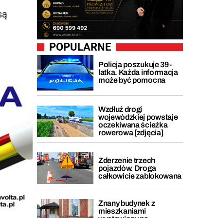
są
POPULARNE
Policja poszukuje 39-
latka. Każda informacja
może być pomocna
Wzdłuż drogi
wojewódzkiej powstaje
oczekiwana ścieżka
rowerowa [zdjęcia]
Zderzenie trzech
pojazdów. Droga
całkowicie zablokowana
Znany budynek z
mieszkaniami