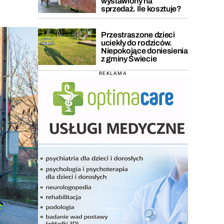
wystawiony na
sprzedaż. Ile kosztuje?
Przestraszone dzieci
uciekły do rodziców.
Niepokojące doniesienia
z gminy Świecie
REKLAMA