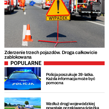
Zderzenie trzech pojazdów. Droga całkowicie
zablokowana
POPULARNE
Policja poszukuje 39-latka.
Każda informacja może być
pomocna
Wzdłuż drogi wojewódzkiej
powstaje oczekiwana ścieżka