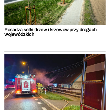
Posadzą setki drzew i krzewów przy drogach
wojewódzkich