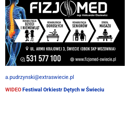
a.pudrzynski@extraswiecie.pl
WIDEO
Festiwal Orkiestr Dętych w Świeciu