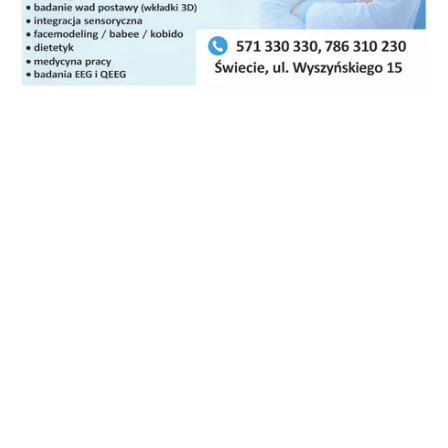
POPULARNE
Policja poszukuje 39-latka.
Każda informacja może być
pomocna
Wzdłuż drogi wojewódzkiej
powstaje oczekiwana ścieżka
rowerowa [zdjęcia]
Zderzenie trzech pojazdów.
Droga całkowicie zablokowana