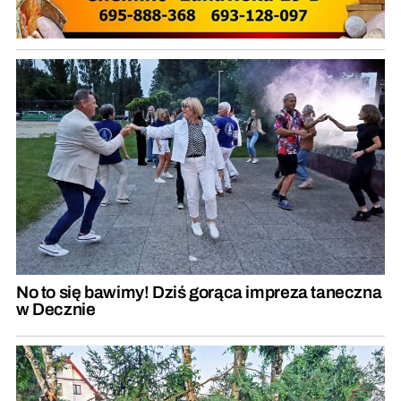
No to się bawimy! Dziś gorąca impreza taneczna
w Decznie