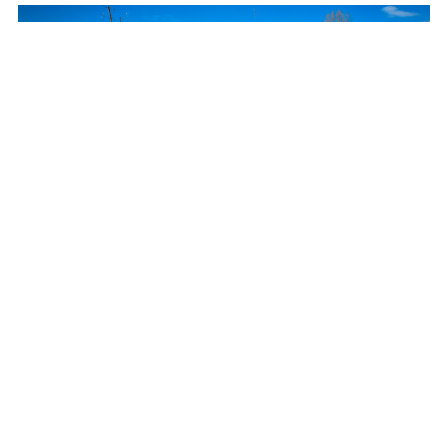
Posadzą setki drzew i krzewów przy drogach
wojewódzkich
REKLAMA